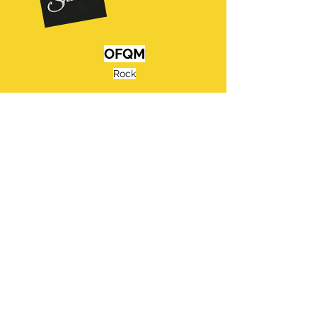
OFQM
Rock
du 13 au 15 août
Festival
GLANDOOF